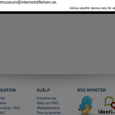
IGATION
HJÄLP
W3C NYHETER
ida
Kontakta oss
erka
Hjälp och FAQ
emskap i W3C
Webbplatskarta
W3C
Dina synpunkter