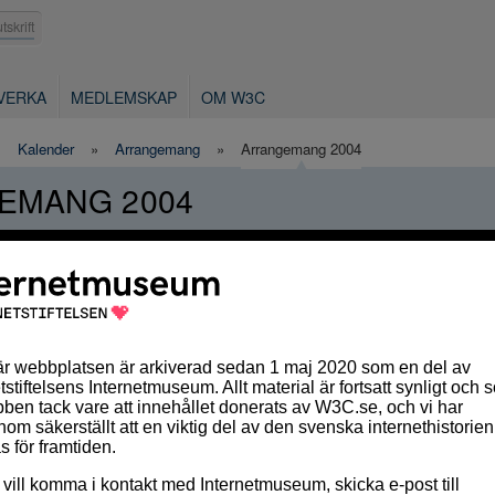
utskrift
VERKA
MEDLEMSKAP
OM W3C
»
Kalender
»
Arrangemang
»
Arrangemang 2004
EMANG 2004
ang för angivet år.
 text
arbete - språket som grund för framtida IT-utveckling
rum, Kista
ML Schema i praktiken
rum, Kista