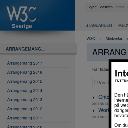
W3C
Vyer:
desktop
mobil
STANDARDER
MED
W3C
»
Medverka
ARRANGEMANG
ARRANG
Arrangemang 2017
Här listas arrangem
Arrangemang 2016
Arrangemang 2015
Visa text
Dölj
Arrangemang 2014
Ontologier i 
Arrangemang 2013
Plats: Elect
2004-08-31
Arrangemang 2012
Workshop - X
Plats: Elect
2004-05-18
Arrangemang 2011
Arrangemang 2010